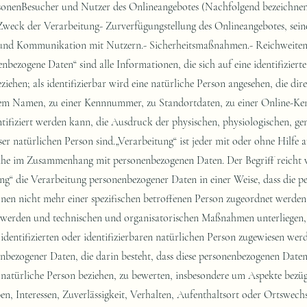
rsonenBesucher und Nutzer des Onlineangebotes (Nachfolgend bezeichnen
weck der Verarbeitung- Zurverfügungstellung des Onlineangebotes, sein
und Kommunikation mit Nutzern.- Sicherheitsmaßnahmen.- Reichweite
EWG gilt, sofern die Rechtsgrundlage in der Datenschutzerklärung nicht genannt wird, Folgendes: Die Rechtsgrundlage für die Einholung von Einwilligungen ist Art. 6 Abs. 1 lit. a und Art. 7 DSGVO;Die Rechtsgrundlage für die Verarbeitung zur Erfüllung unserer Leistungen und Durchführung vertraglicher Maßnahmen sowie Beantwortung von Anfragen ist Art. 6 Abs. 1 lit. b DSGVO;Die Rechtsgrundlage für die Verarbeitung zur Erfüllung unserer rechtlichen Verpflichtungen ist Art. 6 Abs. 1 lit. c DSGVO;Für den Fall, dass lebenswichtige Interessen der betroffenen Person oder einer anderen natürlichen Person eine Verarbeitung personenbezogener Daten erforderlich machen, dient Art. 6 Abs. 1 lit. d DSGVO als Rechtsgrundlage.Die Rechtsgrundlage für die erforderliche Verarbeitung zur Wahrnehmung einer Aufgabe, die im öffentlichen Interesse liegt oder in Ausübung öffentlicher Gewalt erfolgt, die dem Verantwortlichen übertragen wurde ist Art. 6 Abs. 1 lit. e DSGVO. Die Rechtsgrundlage für die Verarbeitung zur Wahrung unserer berechtigten Interessen ist Art. 6 Abs. 1 lit. f DSGVO. Die Verarbeitung von Daten zu anderen Zwecken als denen, zu denen sie ehoben wurden, bestimmt sich nach den Vorgaben des Art 6 Abs. 4 DSGVO. Die Verarbeitung von besonderen Kategorien von Daten (entsprechend Art. 9 Abs. 1 DSGVO) bestimmt sich nach den Vorgaben des Art. 9 Abs. 2 DSGVO. SicherheitsmaßnahmenWir treffen nach Maßgabe der gesetzlichen Vorgabenunter Berücksichtigung des Stands der Technik, der Implementierungskosten und der Art, des Umfangs, der Umstände und der Zwecke der Verarbeitung sowie der unterschiedlichen Eintrittswahrscheinlichkeit und Schwere des Risikos für die Rechte und Freiheiten natürlicher Personen, geeignete technische und organisatorische Maßnahmen, um ein dem Risiko angemessenes Schutzniveau zu gewährleisten.Zu den Maßnahmen gehören insbesondere die Sicherung der Vertraulichkeit, Integrität und Verfügbarkeit von Daten durch Kontrolle des physischen Zugangs zu den Daten, als auch des sie betreffenden Zugriffs, der Eingabe, Weitergabe, der Sicherung der Verfügbarkeit und ihrer Trennung. Des Weiteren haben wir Verfahren eingerichtet, die eine Wahrnehmung von Betroffenenrechten, Löschung von Daten und Reaktion auf Gefährdung der Daten gewährleisten. Ferner berücksichtigen wir den Schutz personenbezogener Daten bereits bei der Entwicklung, bzw. Auswahl von Hardware, Software sowie Verfahren, entsprechend dem Prinzip des Datenschutzes durch Technikgestaltung und durch datenschutzfreundliche Voreinstellungen.Zusammenarbeit mit Auftragsverarbeitern, gemeinsam Verantwortlichen und DrittenSofern wir im Rahmen unserer Verarbeitung Daten gegenüber anderen Personen und Unternehmen (Auftragsverarbeitern, gemeinsam Verantwortlichen oder Dritten) offenbaren, sie an diese übermitteln oder ihnen sonst Zugriff auf die Daten gewähren, erfolgt dies nur auf Grundlage einer gesetzlichen Erlaubnis (z.B. wenn eine Übermittlung der Daten an Dritte, wie an Zahlungsdienstleister, zur Vertragserfüllung erforderlich ist), Nutzer eingewilligt haben, eine rechtliche Verpflichtung dies vorsieht oder auf Grundlage unserer berechtigten Interessen (z.B. beim Einsatz von Beauftragten, Webhostern, etc.). Sofern wir Daten anderen Unternehmen unserer Unternehmensgruppe offenbaren, übermitteln oder ihnen sonst den Zugriff gewähren, erfolgt dies insbesondere zu administrativen Zwecken als berechtigtes Interesse und darüberhinausgehend auf einer den gesetzlichen Vorgaben entsprechenden Grundlage. Übermittlungen in DrittländerSofern wir Daten in einem Drittland (d.h. außerhalb der Europäischen Union (EU), des Europäischen Wirtschaftsraums (EWR) oder der Schweizer Eidgenossenschaft) verarbeiten oder dies im Rahmen der Inanspruchnahme von Diensten Dritter oder Offenlegung, bzw. Übermittlung von Daten an andere Personen oder Unternehmen geschieht, erfolgt dies nur, wenn es zur Erfüllung unserer (vor)vertraglichen Pflichten, auf Grundlage Ihrer Einwilligung, aufgrund einer rechtlichen Verpflichtung oder auf Grundlage unserer berechtigten Interessen geschieht. Vorbehaltlich gesetzlicher oder vertraglicher Erlaubnisse, verarbeiten oder lassen wir die Daten in einem Drittland nur beim Vorliegen der gesetzlichen Voraussetzungen. D.h. die Verarbeitung erfolgt z.B. auf Grundlage besonderer Garantien, wie der offiziell anerkannten Feststellung eines der EU entsprechenden Datenschutzniveaus (z.B. für die USA durch das „Privacy Shield“) oder Beachtung offiziell anerkannter spezieller vertraglicher Verpflichtungen.Rechte der betroffenen PersonenSie haben das Recht, eine Bestätigung darüber zu verlangen, ob betreffende Daten verarbeitet werden und auf Auskunft über diese Daten sowie auf weitere Informationen und Kopie der Daten entsprechend den gesetzlichen Vorgaben.Sie haben entsprechend. den gesetzlichen Vorgaben das Recht, die Vervollständigung 