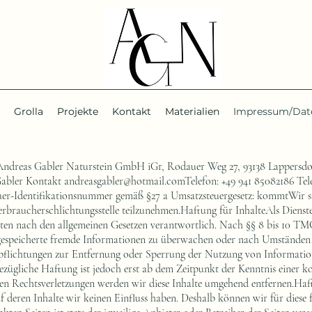
Grolla
Projekte
Kontakt
Materialien
Impressum/Dat
reas Gabler Naturstein GmbH iGr, Rodauer Weg 27, 93138 Lappersdor
Gabler Kontakt
andreasgabler@hotmail.comTelefon
: +49 941 85082186 Te
r-Identifikationsnummer gemäß §27 a Umsatzsteuergesetz: kommtWir sind
erbraucherschlichtungsstelle teilzunehmen.Haftung für InhalteAls Dienst
iten nach den allgemeinen Gesetzen verantwortlich. Nach §§ 8 bis 10 TMG
r gespeicherte fremde Informationen zu überwachen oder nach Umständen z
erpflichtungen zur Entfernung oder Sperrung der Nutzung von Informati
bezügliche Haftung ist jedoch erst ab dem Zeitpunkt der Kenntnis einer 
n Rechtsverletzungen werden wir diese Inhalte umgehend entfernen.Haf
auf deren Inhalte wir keinen Einfluss haben. Deshalb können wir für dies