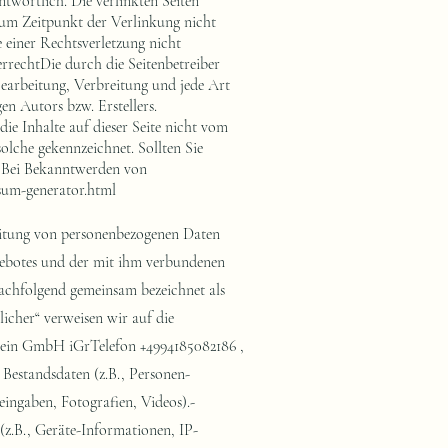
antwortlich. Die verlinkten Seiten
zum Zeitpunkt der Verlinkung nicht
 einer Rechtsverletzung nicht
rechtDie durch die Seitenbetreiber
Bearbeitung, Verbreitung und jede Art
n Autors bzw. Erstellers.
ie Inhalte auf dieser Seite nicht vom
solche gekennzeichnet. Sollten Sie
. Bei Bekanntwerden von
sum-generator.html
eitung von personenbezogenen Daten
gebotes und der mit ihm verbundenen
nachfolgend gemeinsam bezeichnet als
licher“ verweisen wir auf die
tein GmbH iGrTelefon +4994185082186 ,
Bestandsdaten (z.B., Personen-
ingaben, Fotografien, Videos).-
(z.B., Geräte-Informationen, IP-