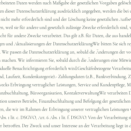
beiteten Daten werden nach Maßgabe der gesetzlichen Vorgaben gelöscht
n dieser Datenschutzerklärung ausdrücklich angegeben, werden die bei u
nicht mehr erforderlich sind und der Löschung keine gesetzlichen Aufbe
n, weil sie für andere und gesetzlich zulässige Zwecke erforderlich sind,
cht für andere Zwecke verarbeitet. Das gilt z.B. für Daten, die aus hande
 und Aktualisierungen der DatenschutzerklärungWir bitten Sie sich reg
. Wir passen die Datenschutzerklärung an, sobald die Änderungen der v
h machen. Wir informieren Sie, sobald durch die Änderungen eine Mitwir
viduelle Benachrichtigung erforderlich wird.Geschäftsbezogene Verarbeit
and, Laufzeit, Kundenkategorie).- Zahlungsdaten (z.B., Bankverbindung, 
zwecks Erbringung vertraglicher Leistungen, Service und Kundenpflege,
anzbuchhaltung, Büroorganisation, KontaktverwaltungWir verarbeiten
on unseres Betriebs, Finanzbuchhaltung und Befolgung der gesetzlichen P
ten, die wir im Rahmen der Erbringung unserer vertraglichen Leistungen v
bs. 1 lit. c. DSGVO, Art. 6 Abs. 1 lit. f. DSGVO. Von der Verarbeitung s
 betroffen. Der Zweck und unser Interesse an der Verarbeitung liegt in