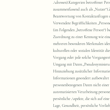
Adressen).Kategorien betroffener Pe
zusammenfassend auch als „Nutzer“).Z
Beantwortung von Kontaktanfragen 
Verwendete Begrifflichkeiten „Personenbezogene Daten“ sind alle Informationen, die sich auf eine identifizierte oder identifizierbare natürliche Person (im Folgenden „betroffene Person“) beziehen; als identifizierbar wird eine natürliche Person angesehen, die direkt oder indirekt, insbesondere mittels Zuordnung zu einer Kennung wie einem Namen, zu einer Kennnummer, zu Standortdaten, zu einer Online-Kennung (z.B. Cookie) oder zu einem oder mehreren besonderen Merkmalen identifiziert werden kann, die Ausdruck der physischen, physiologischen, genetischen, psychischen, wirtschaftlichen, kulturellen oder sozialen Identität dieser natürlichen Person sind.„Verarbeitung“ ist jeder mit oder ohne Hilfe automatisierter Verfahren ausgeführte Vorgang oder jede solche Vorgangsreihe im Zusammenhang mit personenbezogenen Daten. Der Begriff reicht weit und umfasst praktisch jeden Umgang mit Daten.„Pseudonymisierung“ die Verarbeitung personenbezogener Daten in einer Weise, dass die personenbezogenen Daten ohne Hinzuziehung zusätzlicher Informationen nicht mehr einer spezifischen betroffenen Person zugeordnet werden können, sofern diese zusätzlichen Informationen gesondert aufbewahrt werden und technischen und organisatorischen Maßnahmen unterliegen, die gewährleisten, dass die personenbezogenen Daten nicht einer identifizierten oder identifizierbaren natürlichen Person zugewiesen werden.„Profiling“ jede Art der automatisierten Verarbeitung personenbezogener Daten, die darin besteht, dass diese personenbezogenen Daten verwendet werden, um bestimmte persönliche Aspekte, die sich auf eine natürliche Person beziehen, zu bewerten, insbesondere um Aspekte bezüglich Arbeitsleistung, wirtschaftliche Lage, Gesundheit, persönliche Vorlieben, Interessen, Zuverlässigkeit, Verhalten, Aufenthaltsort oder Ortswechsel dieser natürlichen Person zu analysieren oder vorherzusagen.Als „Verantwortlicher“ wird die natürliche oder juristische Person, Behörde, Einrichtung oder andere Stelle, die allein oder gemeinsam mit anderen über die Zwecke und Mittel der Verarbeitung von personenbezogenen Daten entscheidet, bezeichnet.„Auftragsverarbeiter“ eine natürliche oder juristische Person, Behörde, Einrichtung oder andere Stelle, die personenbezogene Daten im Auftrag des Verantwortlichen verarbeitet.Maßgebliche RechtsgrundlagenNach Maßgabe des Art. 13 DSGVO teilen wir Ihnen die Rechtsgrundlagen unserer Datenverarbeitungen mit. Für Nutzer aus dem Geltungsbereich der Datenschutzgrundverordnung (DSGVO), d.h. der EU und des 