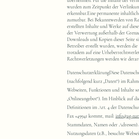
übernehmen. Für die Inhalte der verlin
wurden zum Zeitpunkt der Verlinkung
erkennbar.Eine permanente inhaltlich
zumutbar. Bei Bekanntwerden von Rec
erstellten Inhalte und Werke auf dies
der Verwertung außerhalb der Grenzen
Downloads und Kopien dieser Seite sin
Betreiber erstellt wurden, werden die
trotzdem auf eine Urheberrechtsverl
Rechtsverletzungen werden wir derar
DatenschutzerklärungDiese Datenschu
(nachfolgend kurz „Daten“) im Rahme
Webseiten, Funktionen und Inhalte so
„Onlineangebot“). Im Hinblick auf die
Definitionen im Art. 4 der Datensc
Fax +49941 kommt, mail:
info@ag-nat
Stammdaten, Namen oder Adressen).- K
Nutzungsdaten (z.B., besuchte Websei