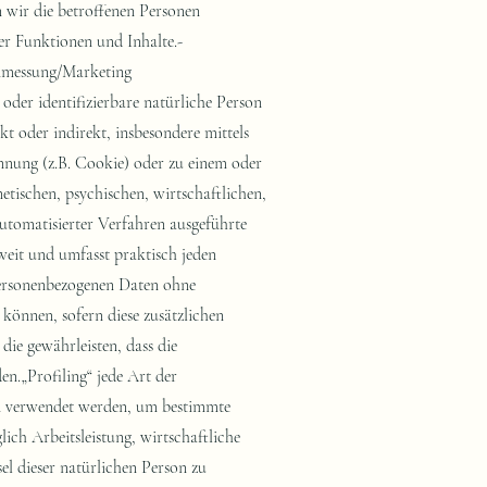
 wir die betroffenen Personen
er Funktionen und Inhalte.-
nmessung/Marketing
der Sie betreffenden Daten oder die Berichtigung der Sie betreffenden unrichtigen Daten zu verlangen.Sie haben nach Maßgabe der gesetzlichen Vorgaben das Recht zu verlangen, dass betreffende Daten unverzüglich gelöscht werden, bzw. alternativ nach Maßgabe der gesetzlichen Vorgaben eine Einschränkung der Verarbeitung der Daten zu verlangen.Sie haben das Recht zu verlangen, dass die Sie betreffenden Daten, die Sie uns bereitgestellt haben nach Maßgabe der gesetzlichen Vorgaben zu erhalten und deren Übermittlung an andere Verantwortliche zu fordern. Sie haben ferner nach Maßgabe der gesetzlichen Vorgaben das Recht, eine Beschwerde bei der zuständigen Aufsichtsbehörde einzureichen.WiderrufsrechtSie haben das Recht, erteilte Einwilligungen mit Wirkung für die Zukunft zu widerrufen.WiderspruchsrechtSie können der künftigen Verarbeitung der Sie betreffenden Daten nach Maßgabe der gesetzlichen Vorgaben jederzeit widersprechen. Der Widerspruch kann insbesondere gegen die Verarbeitung für Zwecke der Direktwerbung erfolgen.Cookies und Widerspruchsrecht bei DirektwerbungAls „Cookies“ werden kleine Dateien bezeichnet, die auf Rechnern der Nutzer gespeichert werden. Innerhalb der Cookies können unterschiedliche Angaben gespeichert werden. Ein Cookie dient primär dazu, die Angaben zu einem Nutzer (bzw. dem Gerät auf dem das Cookie gespeichert ist) während oder auch nach seinem Besuch innerhalb eines Onlineangebotes zu speichern. Als temporäre Cookies, bzw. „Session-Cookies“ oder „transiente Cookies“, werden Cookies bezeichnet, die gelöscht werden, nachdem ein Nutzer ein Onlineangebot verlässt und seinen Browser schließt. In einem solchen Cookie kann z.B. der Inhalt eines Warenkorbs in einem Onlineshop oder ein Login-Status gespeichert werden. Als „permanent“ oder „persistent“ werden Cookies bezeichnet, die auch nach dem Schließen des Browsers gespeichert bleiben. So kann z.B. der Login-Status gespeichert werden, wenn die Nutzer diese nach mehreren Tagen aufsuchen. Ebenso können in einem solchen Cookie die Interessen der Nutzer gespeichert werden, die für Reichweitenmessung oder Marketingzwecke verwendet werden. Als „Third-Party-Cookie“ werden Cookies bezeichnet, die von anderen Anbietern als dem Verantwortlichen, der das Onlineangebot betreibt, angeboten werden (andernfalls, wenn es nur dessen Cookies sind spricht man von „First-Party Cookies“).Wir können temporäre und permanente Cookies einsetzen und klären hierüber im Rahmen unserer Datenschutzerklärung auf.Falls die Nutzer nicht möchten, dass Cookies auf ihrem Rechner gespeichert werden, werden sie gebeten die entsprechende Option i