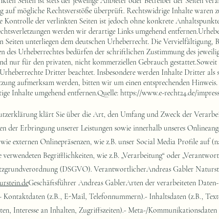
kten Seiten ist stets der jeweilige Anbieter oder Betreiber der Seiten ver
 auf mögliche Rechtsverstöße überprüft. Rechtswidrige Inhalte waren 
e Kontrolle der verlinkten Seiten ist jedoch ohne konkrete Anhaltspunkte
htsverletzungen werden wir derartige Links umgehend entfernen.Urheber
en Seiten unterliegen dem deutschen Urheberrecht. Die Vervielfältigung, 
 des Urheberrechtes bedürfen der schriftlichen Zustimmung des jeweilige
d nur für den privaten, nicht kommerziellen Gebrauch gestattet.Soweit d
 Urheberrechte Dritter beachtet. Insbesondere werden Inhalte Dritter als 
etzung aufmerksam werden, bitten wir um einen entsprechenden Hinweis
tige Inhalte umgehend entfernen.Quelle:
https://www.e-recht24.de/impres
tzerklärung klärt Sie über die Art, den Umfang und Zweck der Verarb
n der Erbringung unserer Leistungen sowie innerhalb unseres Onlinean
wie externen Onlinepräsenzen, wie z.B. unser Social Media Profile auf (
 verwendeten Begrifflichkeiten, wie z.B. „Verarbeitung“ oder „Verantwort
hutzgrundverordnung (DSGVO). VerantwortlicherAndreas Gabler Naturs
urstein.de
Geschäftsführer Andreas GablerArten der verarbeiteten Daten- 
ontaktdaten (z.B., E-Mail, Telefonnummern).- Inhaltsdaten (z.B., Texte
ten, Interesse an Inhalten, Zugriffszeiten).- Meta-/Kommunikationsdaten 