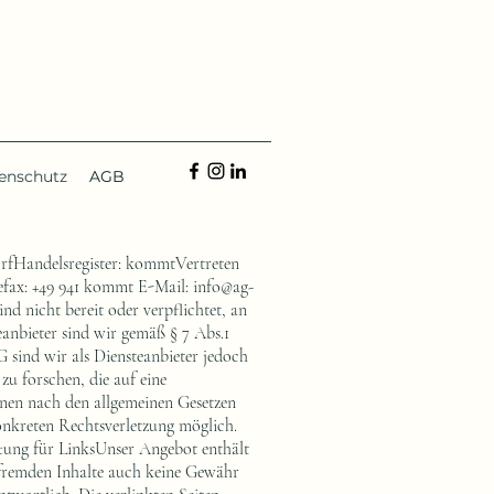
enschutz
AGB
fHandelsregister: kommtVertreten
lefax: +49 941 kommt E-Mail:
info@ag-
 nicht bereit oder verpflichtet, an
eanbieter sind wir gemäß § 7 Abs.1
 sind wir als Diensteanbieter jedoch
u forschen, die auf eine
onen nach den allgemeinen Gesetzen
konkreten Rechtsverletzung möglich.
tung für LinksUnser Angebot enthält
e fremden Inhalte auch keine Gewähr