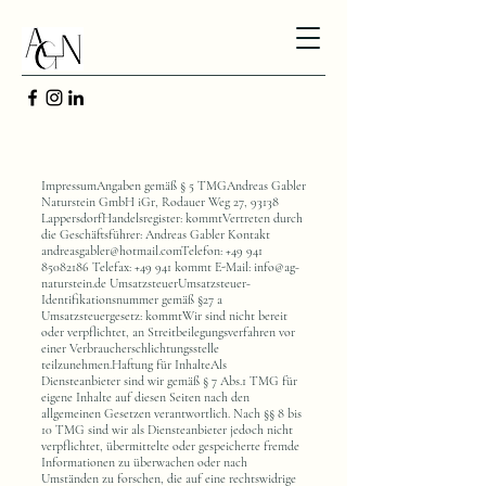
ImpressumAngaben gemäß § 5 TMGAndreas Gabler
Naturstein GmbH iGr, Rodauer Weg 27, 93138
LappersdorfHandelsregister: kommtVertreten durch
die Geschäftsführer: Andreas Gabler Kontakt
andreasgabler@hotmail.comTelefon
:
+49 941
85082186
Telefax: +49 941 kommt E-Mail:
info@ag-
naturstein.de
UmsatzsteuerUmsatzsteuer-
Identifikationsnummer gemäß §27 a
Umsatzsteuergesetz: kommtWir sind nicht bereit
oder verpflichtet, an Streitbeilegungsverfahren vor
einer Verbraucherschlichtungsstelle
teilzunehmen.Haftung für InhalteAls
Diensteanbieter sind wir gemäß § 7 Abs.1 TMG für
eigene Inhalte auf diesen Seiten nach den
allgemeinen Gesetzen verantwortlich. Nach §§ 8 bis
10 TMG sind wir als Diensteanbieter jedoch nicht
verpflichtet, übermittelte oder gespeicherte fremde
Informationen zu überwachen oder nach
Umständen zu forschen, die auf eine rechtswidrige