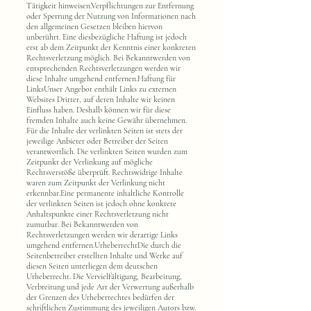
Tätigkeit hinweisen.Verpflichtungen zur Entfernung
oder Sperrung der Nutzung von Informationen nach
den allgemeinen Gesetzen bleiben hiervon
unberührt. Eine diesbezügliche Haftung ist jedoch
erst ab dem Zeitpunkt der Kenntnis einer konkreten
Rechtsverletzung möglich. Bei Bekanntwerden von
entsprechenden Rechtsverletzungen werden wir
diese Inhalte umgehend entfernen.Haftung für
LinksUnser Angebot enthält Links zu externen
Websites Dritter, auf deren Inhalte wir keinen
Einfluss haben. Deshalb können wir für diese
fremden Inhalte auch keine Gewähr übernehmen.
Für die Inhalte der verlinkten Seiten ist stets der
jeweilige Anbieter oder Betreiber der Seiten
verantwortlich. Die verlinkten Seiten wurden zum
Zeitpunkt der Verlinkung auf mögliche
Rechtsverstöße überprüft. Rechtswidrige Inhalte
waren zum Zeitpunkt der Verlinkung nicht
erkennbar.Eine permanente inhaltliche Kontrolle
der verlinkten Seiten ist jedoch ohne konkrete
Anhaltspunkte einer Rechtsverletzung nicht
zumutbar. Bei Bekanntwerden von
Rechtsverletzungen werden wir derartige Links
umgehend entfernen.UrheberrechtDie durch die
Seitenbetreiber erstellten Inhalte und Werke auf
diesen Seiten unterliegen dem deutschen
Urheberrecht. Die Vervielfältigung, Bearbeitung,
Verbreitung und jede Art der Verwertung außerhalb
der Grenzen des Urheberrechtes bedürfen der
schriftlichen Zustimmung des jeweiligen Autors bzw.